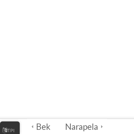
مدیریت کسب و کار
آنلاین شما
4
واحددرسی ۴ –
بهترین شیوه‌های
امنیت دیجیتالی
2
آزمون نهایی و صدور
گواهینامه
درخواست برای به دست
آوردن گواهی‌نامه
(سرتیفکیت)
آزمون صدور گواهینامه
Bek
Narapela
اقتصاد دیجیتال
TPI