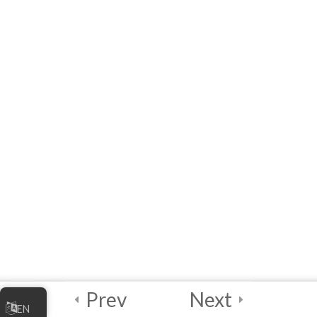
مدیریت کسب و کار
آنلاین شما
4
واحددرسی ۴ –
بهترین شیوه‌های
امنیت دیجیتالی
2
آزمون نهایی و صدور
گواهینامه
درخواست برای به دست
آوردن گواهی‌نامه
(سرتیفکیت)
آزمون صدور گواهینامه
Prev
Next
اقتصاد دیجیتال
EN