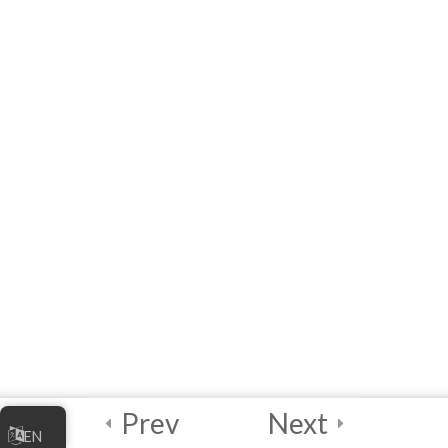
4
واحددرسی ۳ –
مدیریت کسب و کار
آنلاین شما
4
واحددرسی ۴ –
بهترین شیوه‌های
امنیت دیجیتالی
2
آزمون نهایی و صدور
گواهینامه
2
واحددرسی ۵ –
رهنمای تسهیل‌کننده
Prev
Next
EN