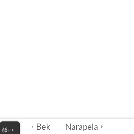
مدیریت کسب و کار
آنلاین شما
4
واحددرسی ۴ –
بهترین شیوه‌های
امنیت دیجیتالی
معرفی فصل چهارم:
بهترین شیوه‌های امنیت
دیجیتال
آموزش آنلاین] فصل
چهارم: بهترین شیوه‌های
امنیت دیجیتال]
راهنمای سریع
Bek
Narapela
TPI