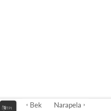
4
واحددرسی ۳ –
مدیریت کسب و کار
آنلاین شما
4
واحددرسی ۴ –
بهترین شیوه‌های
امنیت دیجیتالی
2
آزمون نهایی و صدور
گواهینامه
2
واحددرسی ۵ –
رهنمای تسهیل‌کننده
Bek
Narapela
TPI