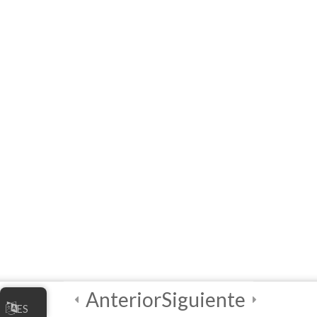
آنلاین شما
[آموزش آنلاین] فصل دوم:
بازاریابی به کسب و کار
آنلاین شما
راهنمای سریع
منابع
4
واحددرسی ۳ –
مدیریت کسب و کار
آنلاین شما
4
واحددرسی ۴ –
Anterior
Siguiente
بهترین شیوه‌های
ES