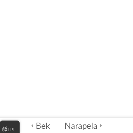
منابع
4
واحددرسی ۲ -
بازاریابی کسب و کار
آنلاین شما
4
واحددرسی ۳ –
مدیریت کسب و کار
آنلاین شما
4
واحددرسی ۴ –
بهترین شیوه‌های
امنیت دیجیتالی
Bek
Narapela
TPI