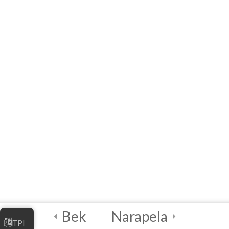
دیجیتال
4
واحددرسی ۲ -
بازاریابی کسب و کار
آنلاین شما
4
واحددرسی ۳ –
مدیریت کسب و کار
آنلاین شما
4
واحددرسی ۴ –
بهترین شیوه‌های
امنیت دیجیتالی
Bek
Narapela
TPI
2