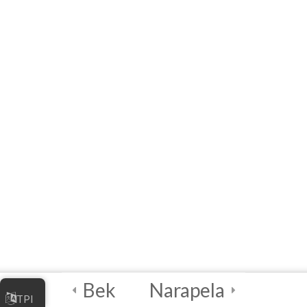
4
واحددرسی ۳ –
مدیریت کسب و کار
آنلاین شما
4
واحددرسی ۴ –
بهترین شیوه‌های
امنیت دیجیتالی
2
آزمون نهایی و صدور
گواهینامه
2
واحددرسی ۵ –
رهنمای تسهیل‌کننده
Bek
Narapela
TPI