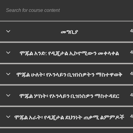
4
መግቢያ
©
4
ሞጁል አንድ: የዲጂታል ኢኮኖሚውን መቀላቀል
4
ሞጁል ሁለት፡ የኦንላይን ቢዝነስዎትን ማስተዋወቅ
4
ሞጁል ሦስት፡ የኦንላይን ቢዝነስዎን ማስተዳደር
4
ሞጁል አራት፡ የዲጂታል ደህንነት ጠቃሚ ልምምዶች