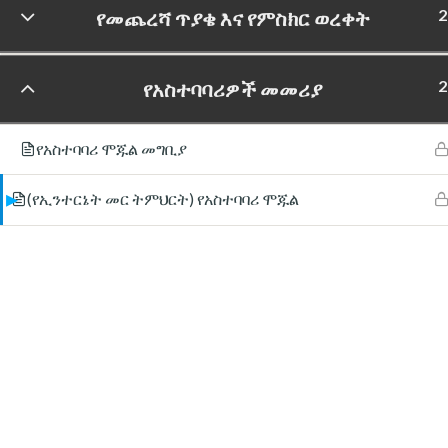
2
የመጨረሻ ጥያቄ እና የምስክር ወረቀት
2
የአስተባባሪዎች መመሪያ
የአስተባባሪ ሞጁል መግቢያ
(የኢንተርኔት መር ትምህርት) የአስተባባሪ ሞጁል