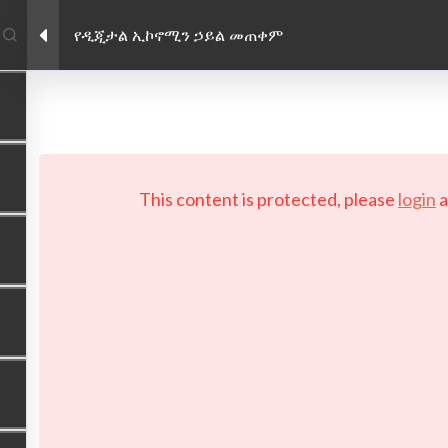
የዲጂታል ኢኮኖሚን ኃይል መጠቀም
Facebook link
Twitter link
Linkedin link
PRIVACY POLICY
 Copyright 2026 LAYERTech Software Labs Inc. All rights reserve
This content is protected, please
login
a