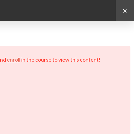
d.
nd
enroll
in the course to view this content!