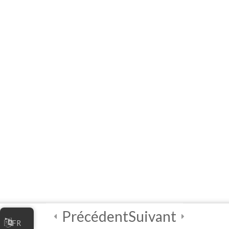
ፈጣን ማጣቀሻ፡ የምህጻረ-
ቃላት፣ ብያኔዎች፣ ምሳሌዎች
እና ማስፈንጠሪያዎች ዝርዝር
ዋቢዎች
4
ሞጁል ሁለት፡ የኦንላይን
ቢዝነስዎትን
ማስተዋወቅ
4
ሞጁል ሦስት፡ የኦንላይን
ቢዝነስዎን ማስተዳደር
4
ሞጁል አራት፡ የዲጂታል
ደህንነት ጠቃሚ
Précédent
Suivant
FR
ልምምዶች