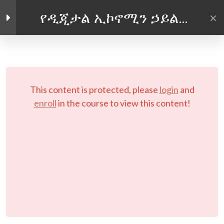
የዲጂታል ኢኮኖሚን ኃይል
መጠቀም
Facebook link
Twitter link
Linkedin link
4
መግቢያ
PRIVACY POLICY
© Copyright 2026 LAYERTech Software Labs Inc.
4
ሞጁል አንድ: የዲጂታል
This content is protected, please
login
and
All rights reserved.
ኢኮኖሚውን መቀላቀል
enroll
in the course to view this content!
የሞጁል አንድ መግቢያ፡
የዲጂታል ኢኮኖሚውን
መቀላቀል
(የኢንተርኔት መር ትምህርት)
ሞጁል 1፡ የዲጂታል
ኢኮኖሚውን መቀላቀል