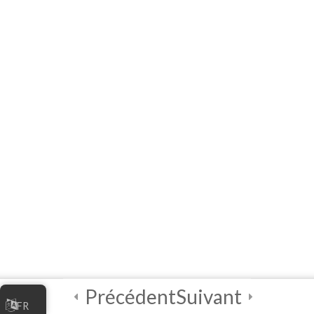
4
ሞጁል ሦስት፡ የኦንላይን
ቢዝነስዎን ማስተዳደር
4
ሞጁል አራት፡ የዲጂታል
ደህንነት ጠቃሚ
ልምምዶች
2
የመጨረሻ ጥያቄ እና
የምስክር ወረቀት
2
የአስተባባሪዎች
መመሪያ
Précédent
Suivant
FR