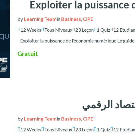
Exploiter la puissance
by
Learning Team
in
Business
,
CIPE
12 Weeks
Tous Niveaux
23 Leçon
1 Quiz
12 Etudian
Exploiter la puissance de l’économie numérique Le gu
Gratuit
تصاد الرقمي
by
Learning Team
in
Business
,
CIPE
12 Weeks
Tous Niveaux
23 Leçon
1 Quiz
12 Etudian