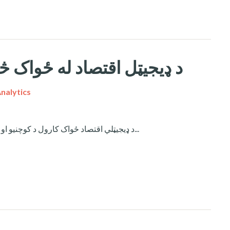
د ډیجیټل اقتصاد له ځواک څخه ګټ
nalytics
د ډیجیټلي اقتصاد ځواک کارول د کوچنیو او منځنیو سوداګریو لپاره، د ډیجیټل تحول یا...