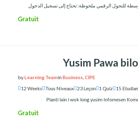
Gratuit
Yusim Pawa bilo
by
Learning Team
in
Business
,
CIPE
12 Weeks
Tous Niveaux
23 Leçon
1 Quiz
15 Etudian
Planti lain i wok long yusim Infomesen Komu
Gratuit