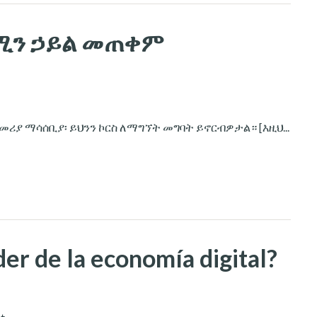
ሚን ኃይል መጠቀም
 ማሳሰቢያ፡ ይህንን ኮርስ ለማግኘት መግባት ይኖርብዎታል። [እዚህ...
er de la economía digital?