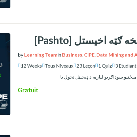
[Pashto] ه اخیستل
by
Learning Team
in
Business
,
CIPE
,
Data Mining and A
12 Weeks
Tous Niveaux
23 Leçon
1 Quiz
3 Etudiant
Gratuit