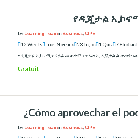
የዲጂታል ኢኮኖ
by
Learning Team
in
Business
,
CIPE
12 Weeks
Tous Niveaux
23 Leçon
1 Quiz
7 Etudiant
የዲጂታል ኢኮኖሚን ኃይል መጠቀም የጥአመኢ ዲጂታል ልውጠት መመሪያ
Gratuit
¿Cómo aprovechar el pod
by
Learning Team
in
Business
,
CIPE