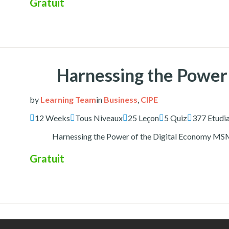
Gratuit
Harnessing the Power 
by
Learning Team
in
Business
,
CIPE
12 Weeks
Tous Niveaux
25 Leçon
5 Quiz
377 Etudi
Harnessing the Power of the Digital Economy MSM
Gratuit