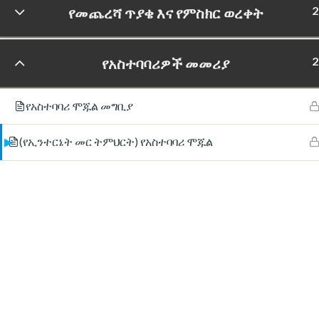
2
የመጨረሻ ጥያቄ እና የምስክር ወረቀት
2
የአስተባባሪዎች መመሪያ
የአስተባባሪ ሞጁል መግቢያ
(የኢንተርኔት መር ትምህርት) የአስተባባሪ ሞጁል