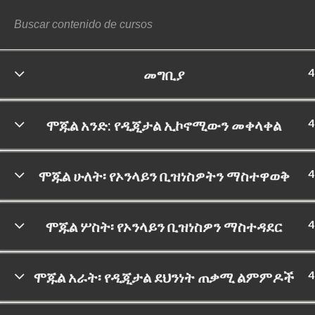
4
መግቢያ
©
4
ሞጁል አንድ: የዲጂታል ኢኮኖሚውን መቀላቀል
4
ሞጁል ሁለት፡ የኦንላይን ቢዝነስዎትን ማስተዋወቅ
4
ሞጁል ሦስት፡ የኦንላይን ቢዝነስዎን ማስተዳደር
4
ሞጁል አራት፡ የዲጂታል ደህንነት ጠቃሚ ልምምዶች