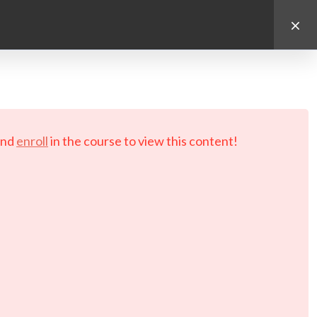
d.
nd
enroll
in the course to view this content!