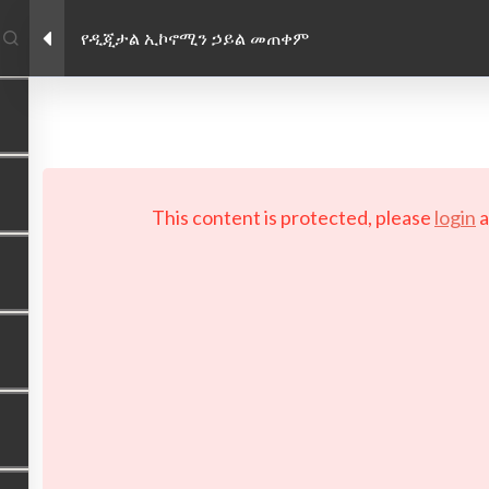
የዲጂታል ኢኮኖሚን ኃይል መጠቀም
Enlace de Facebook
Enlace de Twitter
Enlace de Linkedin
PRIVACY POLICY
 Copyright 2026 LAYERTech Software Labs Inc. All rights reserve
This content is protected, please
login
a