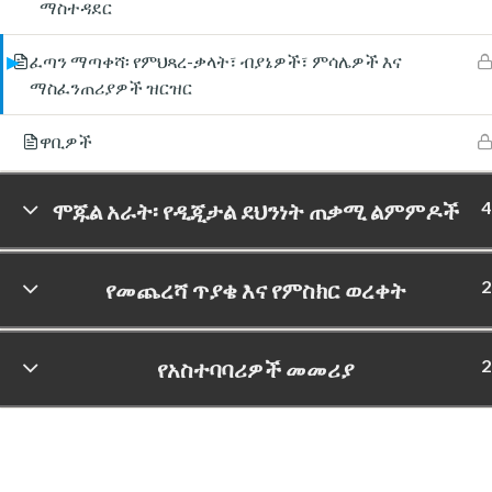
ማስተዳደር
ፈጣን ማጣቀሻ፡ የምህጻረ-ቃላት፣ ብያኔዎች፣ ምሳሌዎች እና
ማስፈንጠሪያዎች ዝርዝር
ዋቢዎች
4
ሞጁል አራት፡ የዲጂታል ደህንነት ጠቃሚ ልምምዶች
2
የመጨረሻ ጥያቄ እና የምስክር ወረቀት
2
የአስተባባሪዎች መመሪያ