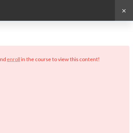
d.
nd
enroll
in the course to view this content!