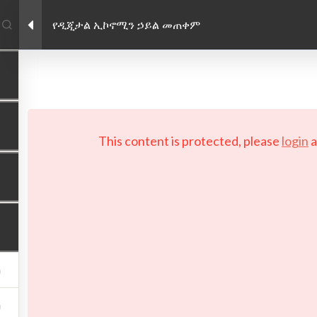
የዲጂታል ኢኮኖሚን ኃይል መጠቀም
Enlace de Facebook
Enlace de Twitter
Enlace de Linkedin
PRIVACY POLICY
 Copyright 2026 LAYERTech Software Labs Inc. All rights reserve
This content is protected, please
login
a