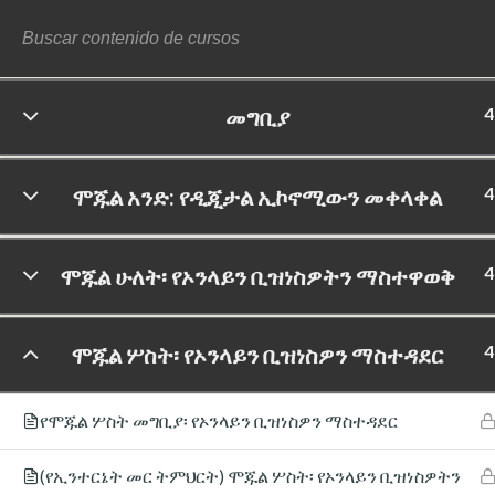
4
መግቢያ
©
4
ሞጁል አንድ: የዲጂታል ኢኮኖሚውን መቀላቀል
4
ሞጁል ሁለት፡ የኦንላይን ቢዝነስዎትን ማስተዋወቅ
4
ሞጁል ሦስት፡ የኦንላይን ቢዝነስዎን ማስተዳደር
የሞጁል ሦስት መግቢያ፡ የኦንላይን ቢዝነስዎን ማስተዳደር
(የኢንተርኔት መር ትምህርት) ሞጁል ሦስት፡ የኦንላይን ቢዝነስዎትን