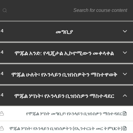
4
መግቢያ
ftware Labs Inc. All rights reserved.
4
ሞጁል አንድ: የዲጂታል ኢኮኖሚውን መቀላቀል
4
ሞጁል ሁለት፡ የኦንላይን ቢዝነስዎትን ማስተዋወቅ
4
ሞጁል ሦስት፡ የኦንላይን ቢዝነስዎን ማስተዳደር
የሞጁል ሦስት መግቢያ፡ የኦንላይን ቢዝነስዎን ማስተዳደር
(የኢንተርኔት መር ትምህርት) ሞጁል ሦስት፡ የኦንላይን ቢዝነስዎትን