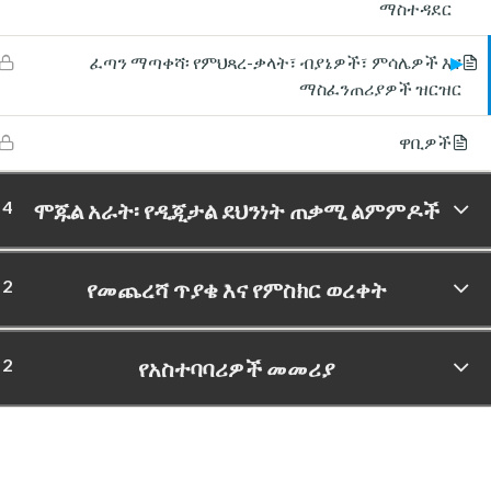
ማስተዳደር
ፈጣን ማጣቀሻ፡ የምህጻረ-ቃላት፣ ብያኔዎች፣ ምሳሌዎች እና
ማስፈንጠሪያዎች ዝርዝር
ዋቢዎች
4
ሞጁል አራት፡ የዲጂታል ደህንነት ጠቃሚ ልምምዶች
2
የመጨረሻ ጥያቄ እና የምስክር ወረቀት
2
የአስተባባሪዎች መመሪያ