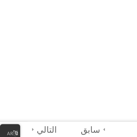
4
ሞጁል ሦስት፡ የኦንላይን
ቢዝነስዎን ማስተዳደር
4
ሞጁል አራት፡ የዲጂታል
ደህንነት ጠቃሚ
ልምምዶች
2
የመጨረሻ ጥያቄ እና
የምስክር ወረቀት
2
የአስተባባሪዎች
መመሪያ
سابق
التالي
AR