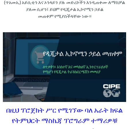
(ጥአመኢ) አይሲቲን እና ኦንላይን ያሉ መድረኮችን እንዲጠቀሙ ለማስቻል
ያለመ ሲሆን፤ ይህም የዲጂታል ኢኮኖሚን ኃይል
መጠቀም የሚያስችላቸው ነው።
በዚህ ፕሮጀክት ሥር የሚገኘው ባለ አራት ክፍል
የትምህርት ማስኬጃ ፕሮግራም ተማሪዎቹ