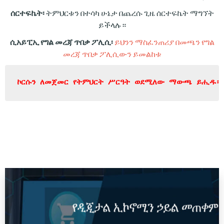
ሰርተፍኬት፡
ትምህርቱን በተሳካ ሁኔታ በጨረሱ ጊዜ ሰርተፍኬት ማግኘት
ይችላሉ።
ሲአይፒኢ የግል መረጃ ጥበቃ ፖሊሲ፡
ይህንን ማስፈንጠሪያ በመጫን የግል
መረጃ ጥበቃ ፖሊሲውን ይመልከቱ
ኮርሱን ለመጀመር የትምህርት ሥርዓት ወደሚለው ማውጫ ይሒዱ።