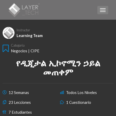
CAMBI
Instructor
Learning Team
Categoría
Negocios
|
CIPE
የዲጂታል ኢኮኖሚን ኃይል
መጠቀም
12 Semanas
Todos Los Niveles
23 Lecciones
1 Cuestionario
7 Estudiantes