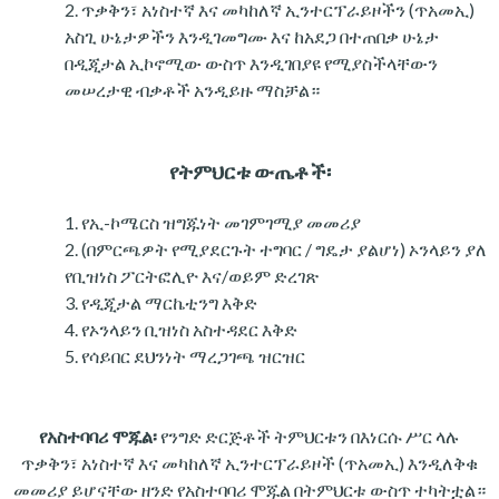
ጥቃቅን፣ አነስተኛ እና መካከለኛ ኢንተርፕራይዞችን (ጥአመኢ)
አስጊ ሁኔታዎችን እንዲገመግሙ እና ከአደጋ በተጠበቃ ሁኔታ
በዲጂታል ኢኮኖሚው ውስጥ እንዲገበያዩ የሚያስችላቸውን
መሠረታዊ ብቃቶች አንዲይዙ ማስቻል።
የትምህርቱ ውጤቶች፡
የኢ-ኮሜርስ ዝግጁነት መገምገሚያ መመሪያ
(በምርጫዎት የሚያደርጉት ተግባር / ግዴታ ያልሆነ) ኦንላይን ያለ
የቢዝነስ ፖርትፎሊዮ እና/ወይም ድረገጽ
የዲጂታል ማርኬቲንግ እቅድ
የኦንላይን ቢዝነስ አስተዳደር እቅድ
የሳይበር ደህንነት ማረጋገጫ ዝርዝር
የአስተባባሪ ሞጁል፡
የንግድ ድርጅቶች ትምህርቱን በእነርሱ ሥር ላሉ
ጥቃቅን፣ አነስተኛ እና መካከለኛ ኢንተርፕራይዞች (ጥአመኢ) እንዲለቅቁ
መመሪያ ይሆናቸው ዘንድ የአስተባባሪ ሞጁል በትምህርቱ ውስጥ ተካትቷል።