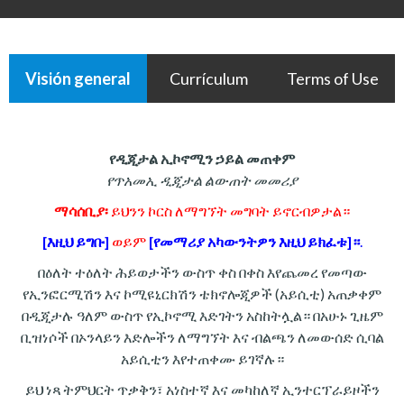
Visión general
Currículum
Terms of Use
የዲጂታል ኢኮኖሚን ኃይል መጠቀም
የጥአመኢ ዲጂታል ልውጠት መመሪያ
ማሳሰቢያ፡
ይህንን ኮርስ ለማግኘት መግባት ይኖርብዎታል።
[እዚህ ይግቡ]
ወይም
[የመማሪያ አካውንትዎን እዚህ ይክፈቱ]።
.
በዕለት ተዕለት ሕይወታችን ውስጥ ቀስ በቀስ እየጨመረ የመጣው
የኢንፎርሚሽን እና ኮሚዩኒርክሽን ቴክኖሎጂዎች (አይሲቲ) አጠቃቀም
በዲጂታሉ ዓለም ውስጥ የኢኮኖሚ እድገትን አስከትሏል። በአሁኑ ጊዜም
ቢዝነሶች በኦንላይን እድሎችን ለማግኘት እና ብልጫን ለመውሰድ ሲባል
አይሲቲን እየተጠቀሙ ይገኛሉ።
ይህ ነጻ ትምህርት ጥቃቅን፣ አነስተኛ እና መካከለኛ ኢንተርፕራይዞችን