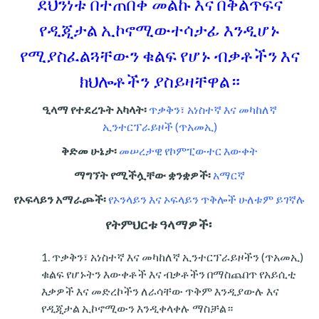
ደህንነቱ በተጠበቀ መልኩ እና በቅልጥፍና
የዲጂታል ኢኮኖሚውተሳታፊ እንዲሆኑ
የሚያስፈልጓቸውን ቁልፍ የሆኑ ብቃቶችን እና
ክህሎቶችን ያስይዛቸዋል።
ዒላማ የተደረጉት አካላት፡
ጥቃቅን፣ አነስተኛ እና መካከለኛ
ኢንተርፕራይዞች (ጥአመኢ)
ቅድመ ሁኔታ፡
መሠረታዊ የኮምፒውተር እውቀት
ማግኘት የሚችሏቸው ቋንቋዎች፡
አማርኛ
የኦፍላይን አማራጮች፡
የኦንላይን እና ኦፍላይን ጥቅሎች ሁለቱም ይገኛሉ
የትምህርቱ ዓላማዎች፡
ጥቃቅን፣ አነስተኛ እና መካከለኛ ኢንተርፕራይዞችን (ጥአመኢ)
ቁልፍ የሆኑትን እውቀቶች እና ብቃቶችን በማስጨበጥ የአይሲቲ
እቃዎች እና መድረኮችን ለራሳቸው ጥቅም እንዲያውሉ እና
የዲጂታል ኢኮኖሚውን እንዲቀላቀሉ ማስቻል።