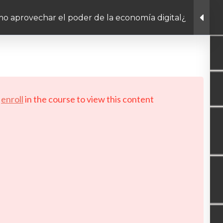
¿Cómo aprovechar el poder de la economía digital?
Linkedin link
Twitter link
Facebook link
PRIVACY POLICY
© Copyright 2026 LAYERTech So
d
enroll
in the course to view this content!