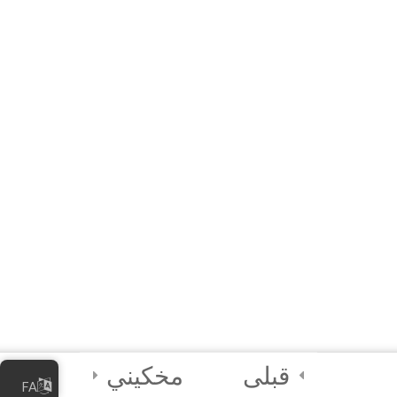
4
Módulo 2: Cómo
promocionar una
empresa en línea
4
Módulo 3: Cómo
administrar una
empresa en línea
4
Módulo 4:
Medidas de
seguridad digital
2
CUESTIONARIO
قبلی
مخکیني
FINAL y
FA