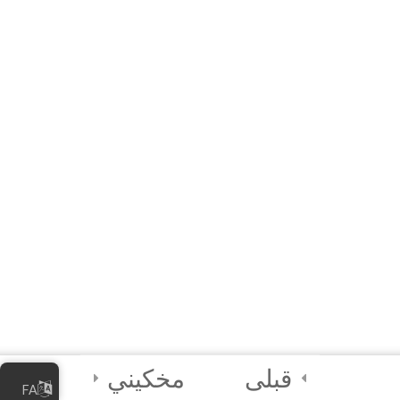
Referencias
4
Módulo 4:
Medidas de
seguridad digital
2
CUESTIONARIO
FINAL y
CERTIFICACIÓN
2
Módulo 5: Módulo
para facilitadores
قبلی
مخکیني
FA