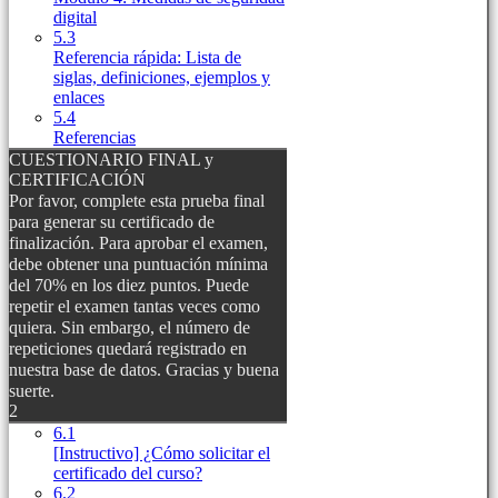
digital
5.3
Referencia rápida: Lista de
siglas, definiciones, ejemplos y
enlaces
5.4
Referencias
CUESTIONARIO FINAL y
CERTIFICACIÓN
Por favor, complete esta prueba final
para generar su certificado de
finalización. Para aprobar el examen,
debe obtener una puntuación mínima
del 70% en los diez puntos. Puede
repetir el examen tantas veces como
quiera. Sin embargo, el número de
repeticiones quedará registrado en
nuestra base de datos. Gracias y buena
suerte.
2
6.1
[Instructivo] ¿Cómo solicitar el
certificado del curso?
6.2