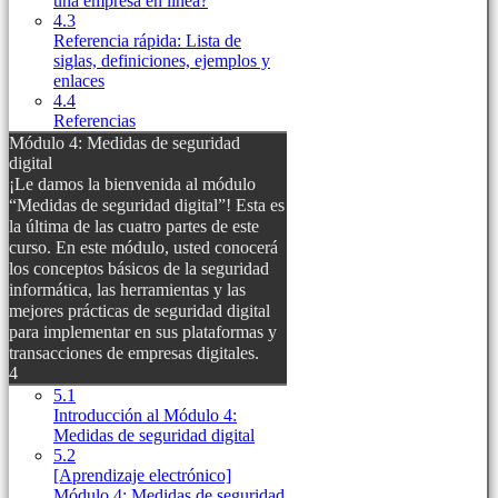
una empresa en línea?
4.3
Referencia rápida: Lista de
siglas, definiciones, ejemplos y
enlaces
4.4
Referencias
Módulo 4: Medidas de seguridad
digital
¡Le damos la bienvenida al módulo
“Medidas de seguridad digital”! Esta es
la última de las cuatro partes de este
curso. En este módulo, usted conocerá
los conceptos básicos de la seguridad
informática, las herramientas y las
mejores prácticas de seguridad digital
para implementar en sus plataformas y
transacciones de empresas digitales.
4
5.1
Introducción al Módulo 4:
Medidas de seguridad digital
5.2
[Aprendizaje electrónico]
Módulo 4: Medidas de seguridad