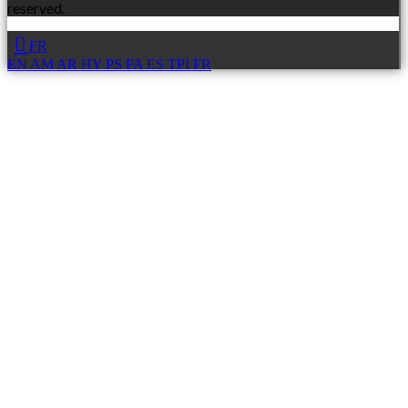
reserved.
FR
EN
AM
AR
HY
PS
FA
ES
TPI
FR