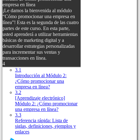
empresa en línea
¡Le damos la bienvenida al módulo
“Cómo promocionar una empresa en
línea”! Esta es la segunda de las cuatro
partes de este curso. En esta parte,
usted aprenderá a utilizar herramientas
básicas de marketing digital y a
desarrollar estrategias personalizadas
para incrementar sus ventas y
transacciones en línea.
4
3.1
Introducción al Módulo 2:
¿Cómo promocionar una
empresa en línea?
3.2
[Aprendizaje electrónico]
Módulo 2: ¿Cómo promocionar
una empresa en línea?
3.3
Referencia rápida: Lista de
siglas, definiciones, ejemplos y
enlaces