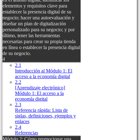
elementos y requisitos clave para
establecer la presencia digital de su
negocio; hacer una autoevaluación y
diseñar un plan de digitalización
personalizado para su negocio; y por
último, tener las herramientas
necesarias para crear su propia tienda
en línea o establecer la presencia digital
de su negocio.
4
2.1
Introducción al Módulo 1: El
acceso a la economía digital
2.2
[Aprendizaje electrónico]
Módulo 1: El acceso a la
economía digital
2.3
Referencia rápida: Lista de
siglas, definiciones, ejemplos y
enlaces
2.4
Referencias
Módulo 2: Cómo promocionar una