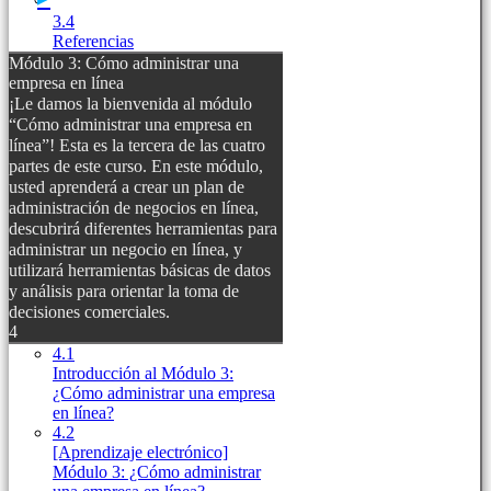
3.4
Referencias
Módulo 3: Cómo administrar una
empresa en línea
¡Le damos la bienvenida al módulo
“Cómo administrar una empresa en
línea”! Esta es la tercera de las cuatro
partes de este curso. En este módulo,
usted aprenderá a crear un plan de
administración de negocios en línea,
descubrirá diferentes herramientas para
administrar un negocio en línea, y
utilizará herramientas básicas de datos
y análisis para orientar la toma de
decisiones comerciales.
4
4.1
Introducción al Módulo 3:
¿Cómo administrar una empresa
en línea?
4.2
[Aprendizaje electrónico]
Módulo 3: ¿Cómo administrar