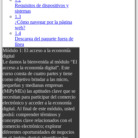
Requisitos de dispositivos y
sistemas
1.3
¿Cómo navegar por la página
web?
1.4
Descarga del paquete fuera de
línea
Módulo 1: El acceso a la economía
digital
Le damos la bienvenida al módulo “El
acceso a la economía digital”. Este
curso consta de cuatro partes y tiene
como objetivo brindar a las micro,
pequeñas y medianas empresas
(MiPyMEs) las aptitudes clave que se
necesitan para participar del comercio
electrónico y acceder a la economía
digital. Al final de este módulo, usted
podrá: comprender términos y
conceptos clave relacionados con el
comercio electrónico; explorar
diferentes oportunidades de negocios
en el ámbito digital; identificar los