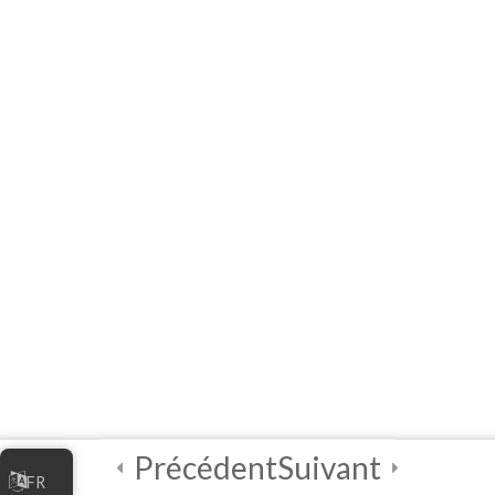
administrar una
empresa en línea
4
Módulo 4:
Medidas de
seguridad digital
2
CUESTIONARIO
FINAL y
CERTIFICACIÓN
[Instructivo] ¿Cómo
solicitar el certificado
del curso?
Précédent
Suivant
Cuestionario de
FR