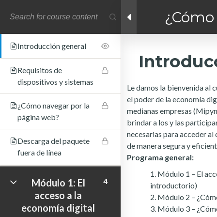
¿Cómo 
4
Introducción
poder d
Facebook link
Twitter link
Linkedin link
Introducción general
Introduc
PRIVACY POLICY
Requisitos de
© Copyright 2026 LAYERTech Software Labs Inc.
dispositivos y sistemas
All rights reserved.
Le damos la bienvenida al cu
el poder de la economía dig
¿Cómo navegar por la
medianas empresas (Mipymes
página web?
brindar a los y las particip
necesarias para acceder al 
Descarga del paquete
de manera segura y eficient
fuera de línea
Programa general:
Módulo 1 – El acc
4
Módulo 1: El
introductorio)
acceso a la
Módulo 2 – ¿Cómo
economía digital
Módulo 3 – ¿Cómo 