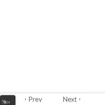
[التعليم الإلكتروني] الوحدة
الرابعة:‏ أفضل ممارسات
الأمن الرقمي
مرجع سريع: قائمة
المختصرات والتعاريف
والأمثلة والروابط
المراجع
2
الاختبار النهائي
والشهادة
2
دليل منسق الدورة
Prev
Next
EN