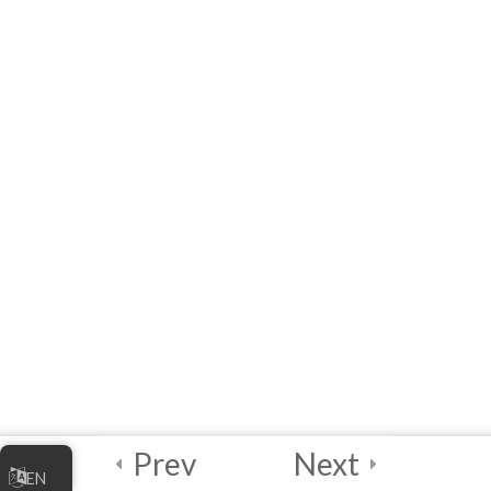
4
الوحدة 3 - ادارة
أعمالك التجارية عبر
الإنترنت
4
الوحدة 4 - تدابير
الأمن الرقمي
2
الاختبار النهائي
والشهادة
2
دليل منسق الدورة
Prev
Next
EN