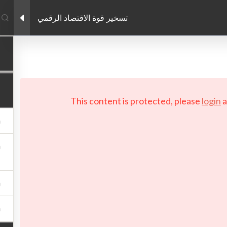
تسخير قوة الاقتصاد الرقمي
Facebook link
Twitter link
LinkedIn link
PRIVACY POLICY
 Copyright 2026 LAYERTech Software Labs Inc. All rights reserve
This content is protected, please
login
a