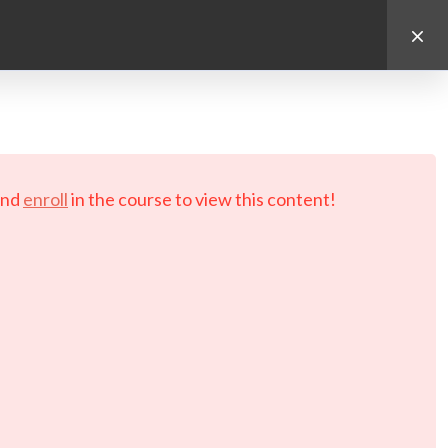
d.
nd
enroll
in the course to view this content!