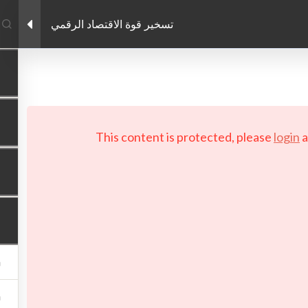
تسخير قوة الاقتصاد الرقمي
Facebook link
Twitter link
LinkedIn link
PRIVACY POLICY
 Copyright 2026 LAYERTech Software Labs Inc. All rights reserve
This content is protected, please
login
a