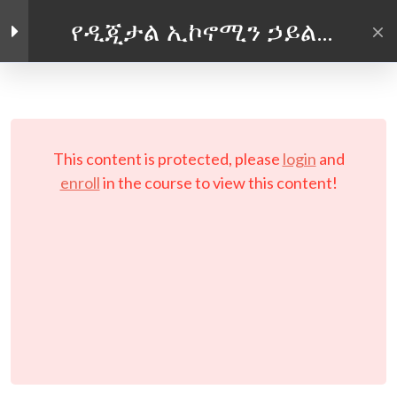
የዲጂታል ኢኮኖሚን ኃይል
መጠቀም
Facebook link
Twitter link
Linkedin link
4
መግቢያ
PRIVACY POLICY
© Copyright 2026 LAYERTech Software Labs Inc.
4
ሞጁል አንድ: የዲጂታል
This content is protected, please
login
and
All rights reserved.
ኢኮኖሚውን መቀላቀል
enroll
in the course to view this content!
4
ሞጁል ሁለት፡ የኦንላይን
ቢዝነስዎትን
ማስተዋወቅ
የሞጁል ሁለት መግቢያ፡
የኦንላይን ቢዝነስዎትን
ማስተዋወቅ