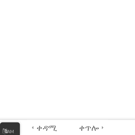
(የኢንተርኔት መር ትምህርት)
ሞጁል 2፡ የኦንላይን
ቢዝነስዎን ማገበያየት
ፈጣን ማጣቀሻ፡ የምህጻረ-
ቃላት፣ ብያኔዎች፣ ምሳሌዎች
እና ማስፈንጠሪያዎች ዝርዝር
ዋቢዎች
4
ሞጁል ሦስት፡ የኦንላይን
ቢዝነስዎን ማስተዳደር
4
ሞጁል አራት፡ የዲጂታል
ደህንነት ጠቃሚ
ቀዳሚ
ቀጥሎ
AM
ልምምዶች