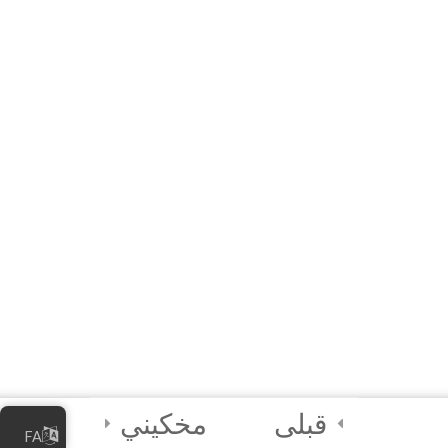
راهنمای سریع
منابع
4
واحددرسی ۴ –
بهترین شیوه‌های
امنیت دیجیتالی
2
آزمون نهایی و صدور
گواهینامه
2
واحددرسی ۵ –
رهنمای تسهیل‌کننده
قبلی
مخکیني
FA