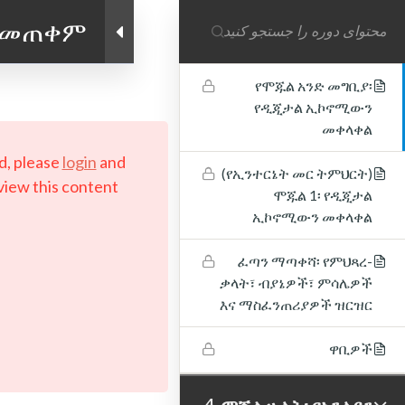
4
ሞጁል አንድ: የዲጂታል
 መጠቀም
ኢኮኖሚውን መቀላቀል
Linkedin link
Twitter link
Facebook link
የሞጁል አንድ መግቢያ፡
የዲጂታል ኢኮኖሚውን
PRIVACY POLICY
መቀላቀል
© Copyright 2026 LAYERTech Software Labs Inc.
d, please
login
and
All rights reserved.
(የኢንተርኔት መር ትምህርት)
view this content!
ሞጁል 1፡ የዲጂታል
ኢኮኖሚውን መቀላቀል
ፈጣን ማጣቀሻ፡ የምህጻረ-
ቃላት፣ ብያኔዎች፣ ምሳሌዎች
እና ማስፈንጠሪያዎች ዝርዝር
ዋቢዎች
4