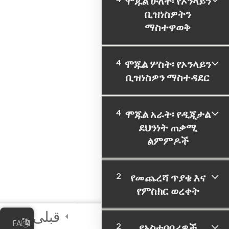
ሞጁል ሁለት፡ የኦንላይን
ቢዝነስዎትን
ማስተዋወቅ
4
ሞጁል ሦስት፡ የኦንላይን
ቢዝነስዎን ማስተዳደር
4
ሞጁል አራት፡ የዲጂታል
ደህንነት ጠቃሚ
ልምምዶች
2
የመጨረሻ ጥያቄ እና
የምስክር ወረቀት
قبلی
FA
2
የአስተባባሪዎች