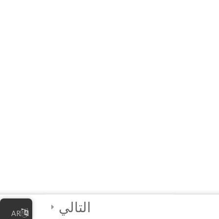
دیجیتال
4
واحددرسی ۲ -
بازاریابی کسب و کار
آنلاین شما
4
واحددرسی ۳ –
مدیریت کسب و کار
آنلاین شما
4
واحددرسی ۴ –
بهترین شیوه‌های
امنیت دیجیتالی
التالي
AR
2