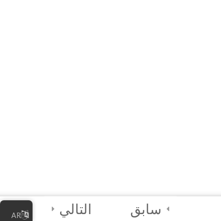
آموزش آنلاین] فصل
چهارم: بهترین شیوه‌های
امنیت دیجیتال]
راهنمای سریع
منابع
2
آزمون نهایی و صدور
گواهینامه
2
واحددرسی ۵ –
رهنمای تسهیل‌کننده
سابق
التالي
AR