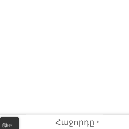
4
واحددرسی ۲ -
بازاریابی کسب و کار
آنلاین شما
4
واحددرسی ۳ –
مدیریت کسب و کار
آنلاین شما
4
واحددرسی ۴ –
بهترین شیوه‌های
امنیت دیجیتالی
2
آزمون نهایی و صدور
گواهینامه
Հաջորդը
HY