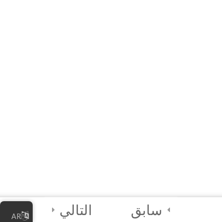
Module 1 Quiz
20 Minutes
5 Questions
2
Module 2
2
Module 3
3
Final Quiz and
Certificate of
Completion!
التالي
سابق
AR