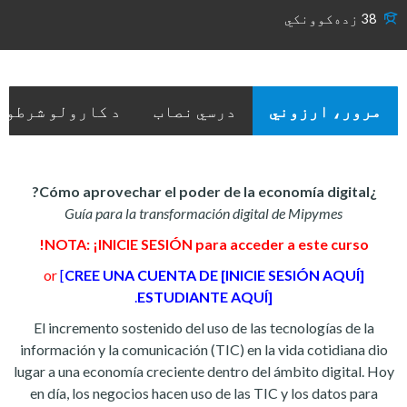
38 زده‌کوونکي
مرور، ارزوني
درسي نصاب
د کارولو شرطون
¿Cómo aprovechar el poder de la economía digital?
Guía para la transformación digital de Mipymes
NOTA: ¡INICIE SESIÓN para acceder a este curso!
[
CREE UNA CUENTA DE
or
[INICIE SESIÓN AQUÍ]
.
ESTUDIANTE AQUÍ]
El incremento sostenido del uso de las tecnologías de la
información y la comunicación (TIC) en la vida cotidiana dio
lugar a una economía creciente dentro del ámbito digital. Hoy
en día, los negocios hacen uso de las TIC y los datos para