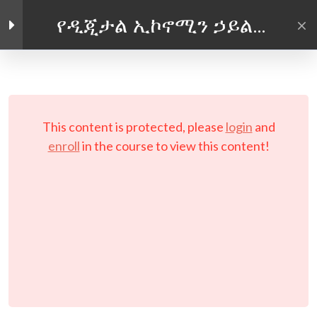
አጠቃላይ መግቢያ
የዲጂታል ኢኮኖሚን ኃይል
መጠቀም
የእቃዎች እና ሲስተም
Facebook link
Twitter link
Linkedin link
መስፈርቶች
PRIVACY POLICY
በይነገጹን ማሰስ
© Copyright 2026 LAYERTech Software Labs Inc.
This content is protected, please
login
and
All rights reserved.
ኦፍላይን ጥቅል ማውረድ
enroll
in the course to view this content!
4
ሞጁል አንድ: የዲጂታል
ኢኮኖሚውን መቀላቀል
4
ሞጁል ሁለት፡ የኦንላይን
ቢዝነስዎትን
ማስተዋወቅ