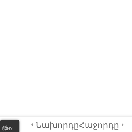
4
ሞጁል ሦስት፡ የኦንላይን
ቢዝነስዎን ማስተዳደር
4
ሞጁል አራት፡ የዲጂታል
ደህንነት ጠቃሚ
ልምምዶች
2
የመጨረሻ ጥያቄ እና
የምስክር ወረቀት
2
የአስተባባሪዎች
መመሪያ
Նախորդը
Հաջորդը
HY