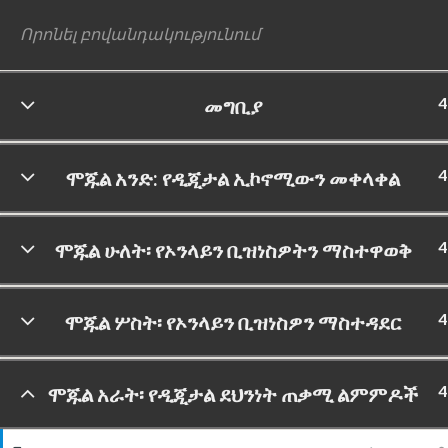
4
መግቢያ
©
4
ሞጁል አንድ: የዲጂታል ኢኮኖሚውን መቀላቀል
4
ሞጁል ሁለት፡ የኦንላይን ቢዝነስዎትን ማስተዋወቅ
4
ሞጁል ሦስት፡ የኦንላይን ቢዝነስዎን ማስተዳደር
4
ሞጁል አራት፡ የዲጂታል ደህንነት ጠቃሚ ልምምዶች