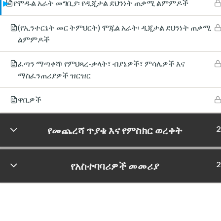
የሞዱል አራት መግቢያ፡ የዲጂታል ደህንነት ጠቃሚ ልምምዶች
(የኢንተርኔት መር ትምህርት) ሞጁል አራት፡ ዲጂታል ደህንነት ጠቃሚ
ልምምዶች
ፈጣን ማጣቀሻ፡ የምህጻረ-ቃላት፣ ብያኔዎች፣ ምሳሌዎች እና
ማስፈንጠሪያዎች ዝርዝር
ዋቢዎች
2
የመጨረሻ ጥያቄ እና የምስክር ወረቀት
2
የአስተባባሪዎች መመሪያ