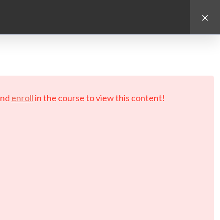
d.
nd
enroll
in the course to view this content!