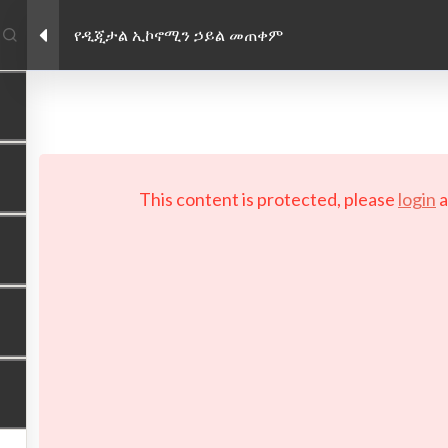
የዲጂታል ኢኮኖሚን ኃይል መጠቀም
Facebook link
Twitter link
Linkedin link
PRIVACY POLICY
 Copyright 2026 LAYERTech Software Labs Inc. All rights reserve
This content is protected, please
login
a