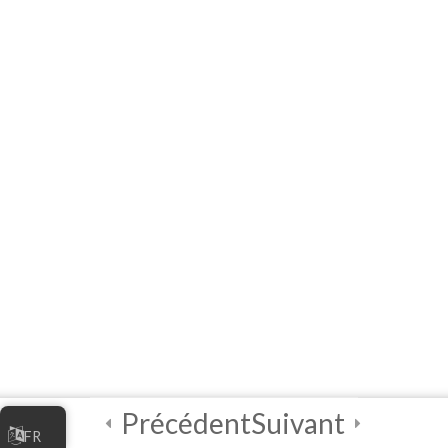
مدیریت کسب و کار
آنلاین شما
4
واحددرسی ۴ –
بهترین شیوه‌های
امنیت دیجیتالی
2
آزمون نهایی و صدور
گواهینامه
درخواست برای به دست
آوردن گواهی‌نامه
(سرتیفکیت)
آزمون صدور گواهینامه
Précédent
Suivant
اقتصاد دیجیتال
FR