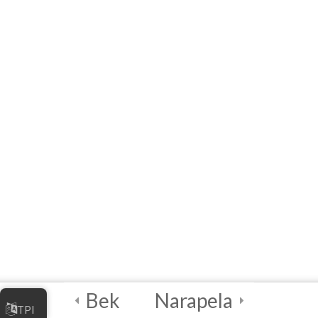
digital
Referencia rápida: Lista
de siglas, definiciones,
ejemplos y enlaces
Referencias
2
CUESTIONARIO
FINAL y
CERTIFICACIÓN
2
Módulo 5: Módulo
para facilitadores
Bek
Narapela
TPI