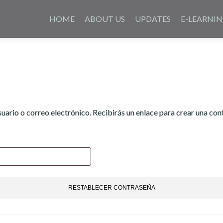
Saltar
al
HOME
ABOUT US
UPDATES
E-LEARNI
contenido
uario o correo electrónico. Recibirás un enlace para crear una con
RESTABLECER CONTRASEÑA