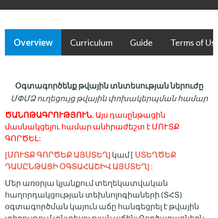
Overview
Curriculum
Guide
Terms of Us
Օգտագործենք թվային տնտեսության ներուժը
ՄՓՄՁ ուղեցույց թվային փոխակերպման համար
ԾԱՆՈԹԱԳՐՈՒԹՅՈՒՆ.
Այս դասընթացին
մասնակցելու համար անհրաժեշտ է ՄՈՒՏՔ
ԳՈՐԾԵԼ:
[ՄՈՒՏՔ ԳՈՐԾԵՔ ԱՅՍՏԵՂ]
կամ [
ՍՏԵՂԾԵՔ
ԴԱՍԸՆԹԱՑԻ ՕԳՏԱՀԱՇԻՎ ԱՅՍՏԵՂ]
:
Մեր առօրյա կյանքում տեղեկատվական
հաղորդակցության տեխնոլոգիաների (ՏՀՏ)
օգտագործման կայուն աճը հանգեցրել է թվային
տիրույթում տնտեսության աճին:
Գործարարներն