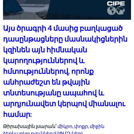
Այս ծրագրի 4 մասից բաղկացած
դասընթացները մասնակիցներին
կզինեն այն հիմնական
կարողություններով և
հմտություններով, որոնք
անհրաժեշտ են թվային
տնտեսությանը ապահով և
արդյունավետ կերպով միանալու
համար:
Թիրախային լսարան՝
միկրո, փոքր, միջին
ձեռնարկություններ (ՄՓՄՁ-ներ)