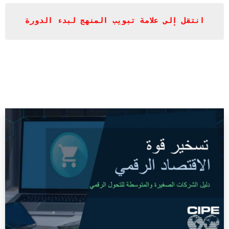
انتقل إلى علامة تبويب المنهج لبدء الدورة